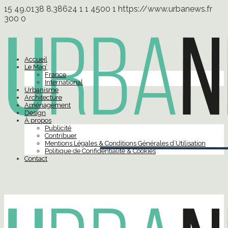
15
49.0138
8.38624
1
1
4500
1
https://www.urbanews.fr
300
0
Accueil
Le Mag’
France
International
Urbanisme
Architecture
Aménagement
Design
À propos
Publicité
Contribuer
Mentions Légales & Conditions Générales d’Utilisation
Politique de Confidentialité & Cookies
Contact