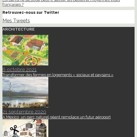
françaises ?
Retrouvez-nous sur Twitter
Mes Tweets
ARCHITECTURE
6 octobre 2021
Transformer des fermes en logements « sociaux et paysans »
21 septembre 2020
A Mexico, un parc naturel géant remplace un futur aéroport