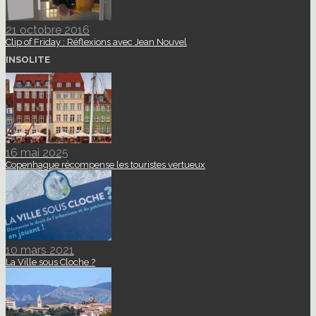
21 octobre 2016
Clip of Friday : Réflexions avec Jean Nouvel
INSOLITE
16 mai 2025
Copenhague récompense les touristes vertueux
10 mars 2021
La Ville sous Cloche ?