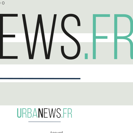
0
0
Accueil