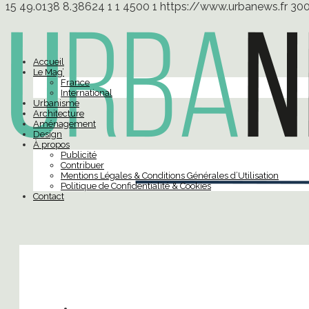
15
49.0138
8.38624
1
1
4500
1
https://www.urbanews.fr
30
Accueil
Le Mag’
France
International
Urbanisme
Architecture
Aménagement
Design
À propos
Publicité
Contribuer
Mentions Légales & Conditions Générales d’Utilisation
Politique de Confidentialité & Cookies
Contact