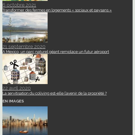
6 octobre 2021
Transformer des fermes en logements « sociaux et paysans »
21 septembre 2020
A Mexico, un parc naturel géant remplace un futur aéroport
22 avril 2020
La servitisation du coliving est-elle l’avenir de la propriété ?
EN IMAGES