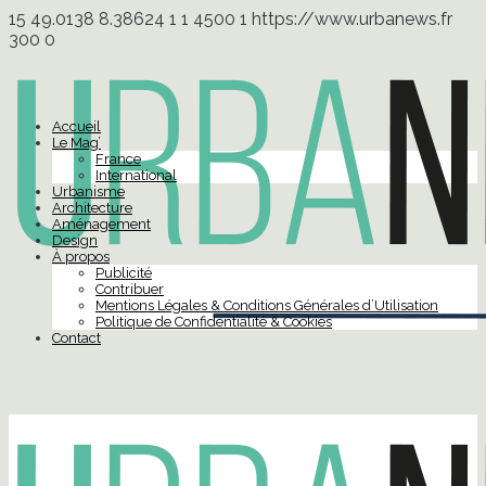
15
49.0138
8.38624
1
1
4500
1
https://www.urbanews.fr
300
0
Accueil
Le Mag’
France
International
Urbanisme
Architecture
Aménagement
Design
À propos
Publicité
Contribuer
Mentions Légales & Conditions Générales d’Utilisation
Politique de Confidentialité & Cookies
Contact