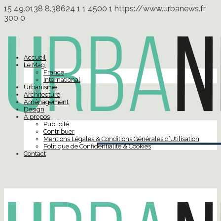
15
49.0138
8.38624
1
1
4500
1
https://www.urbanews.fr
300
0
Accueil
Le Mag’
France
International
Urbanisme
Architecture
Aménagement
Design
À propos
Publicité
Contribuer
Mentions Légales & Conditions Générales d’Utilisation
Politique de Confidentialité & Cookies
Contact