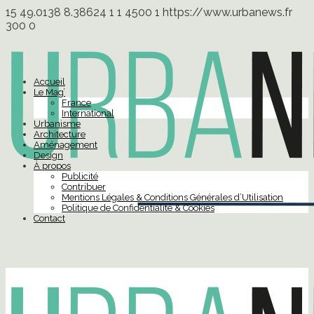
15
49.0138
8.38624
1
1
4500
1
https://www.urbanews.fr
300
0
Accueil
Le Mag’
France
International
Urbanisme
Architecture
Aménagement
Design
À propos
Publicité
Contribuer
Mentions Légales & Conditions Générales d’Utilisation
Politique de Confidentialité & Cookies
Contact