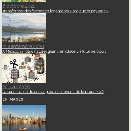
6 octobre 2021
Transformer des fermes en logements « sociaux et paysans »
21 septembre 2020
A Mexico, un parc naturel géant remplace un futur aéroport
22 avril 2020
La servitisation du coliving est-elle l’avenir de la propriété ?
EN IMAGES