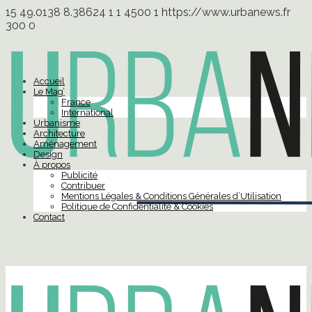
15
49.0138
8.38624
1
1
4500
1
https://www.urbanews.fr
300
0
Accueil
Le Mag’
France
International
Urbanisme
Architecture
Aménagement
Design
À propos
Publicité
Contribuer
Mentions Légales & Conditions Générales d’Utilisation
Politique de Confidentialité & Cookies
Contact