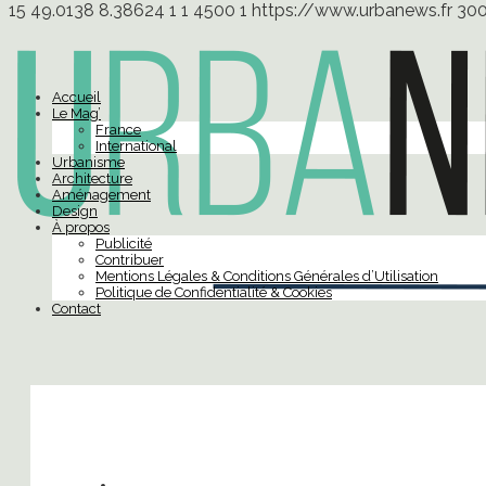
15
49.0138
8.38624
1
1
4500
1
https://www.urbanews.fr
30
Accueil
Le Mag’
France
International
Urbanisme
Architecture
Aménagement
Design
À propos
Publicité
Contribuer
Mentions Légales & Conditions Générales d’Utilisation
Politique de Confidentialité & Cookies
Contact