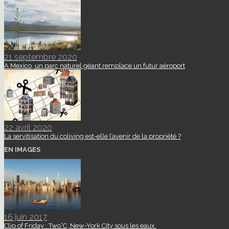
21 septembre 2020
A Mexico, un parc naturel géant remplace un futur aéroport
22 avril 2020
La servitisation du coliving est-elle l’avenir de la propriété ?
EN IMAGES
16 juin 2017
Clip of Friday : Two°C, New-York City sous les eaux.