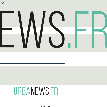
0
0
Accueil