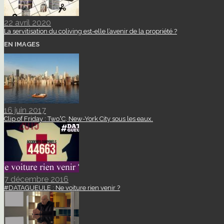
22 avril 2020
La servitisation du coliving est-elle l’avenir de la propriété ?
EN IMAGES
16 juin 2017
Clip of Friday : Two°C, New-York City sous les eaux.
7 décembre 2016
#DATAGUEULE : Ne voiture rien venir ?