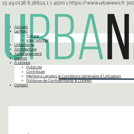
15
49.0138
8.38624
1
1
4500
1
https://www.urbanews.fr
30
Accueil
Le Mag’
France
International
Urbanisme
Architecture
Aménagement
Design
À propos
Publicité
Contribuer
Mentions Légales & Conditions Générales d’Utilisation
Politique de Confidentialité & Cookies
Contact