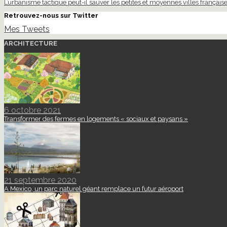
L’urbanisme tactique peut-il sauver les petites et moyennes villes française
Retrouvez-nous sur Twitter
Mes Tweets
ARCHITECTURE
6 octobre 2021
Transformer des fermes en logements « sociaux et paysans »
21 septembre 2020
A Mexico, un parc naturel géant remplace un futur aéroport