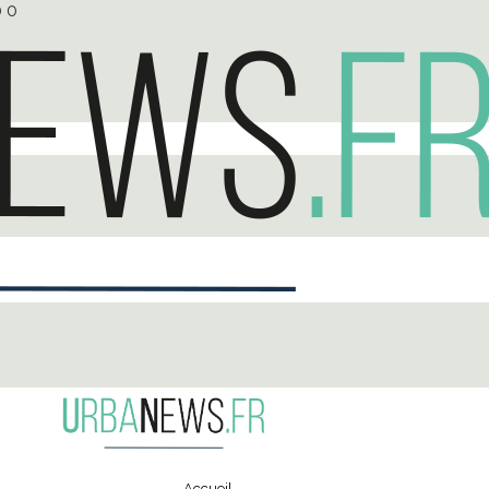
0
0
Accueil