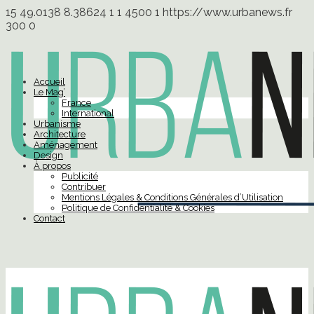
15
49.0138
8.38624
1
1
4500
1
https://www.urbanews.fr
300
0
Accueil
Le Mag’
France
International
Urbanisme
Architecture
Aménagement
Design
À propos
Publicité
Contribuer
Mentions Légales & Conditions Générales d’Utilisation
Politique de Confidentialité & Cookies
Contact