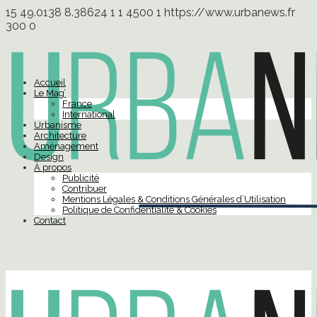
15
49.0138
8.38624
1
1
4500
1
https://www.urbanews.fr
300
0
Accueil
Le Mag’
France
International
Urbanisme
Architecture
Aménagement
Design
À propos
Publicité
Contribuer
Mentions Légales & Conditions Générales d’Utilisation
Politique de Confidentialité & Cookies
Contact