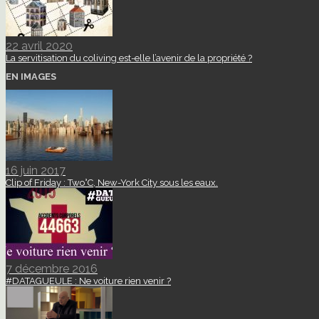
22 avril 2020
La servitisation du coliving est-elle l’avenir de la propriété ?
EN IMAGES
16 juin 2017
Clip of Friday : Two°C, New-York City sous les eaux.
7 décembre 2016
#DATAGUEULE : Ne voiture rien venir ?