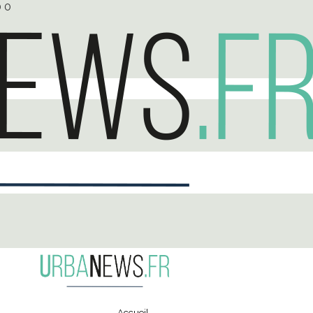
0
0
Accueil