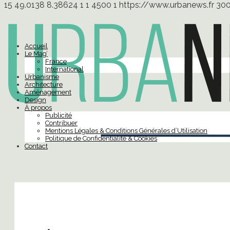
15
49.0138
8.38624
1
1
4500
1
https://www.urbanews.fr
30
Accueil
Le Mag’
France
International
Urbanisme
Architecture
Aménagement
Design
À propos
Publicité
Contribuer
Mentions Légales & Conditions Générales d’Utilisation
Politique de Confidentialité & Cookies
Contact