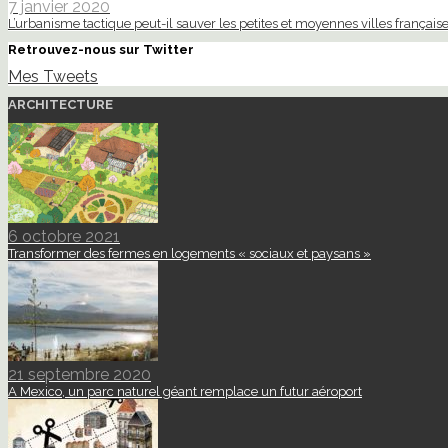
7 janvier 2020
L’urbanisme tactique peut-il sauver les petites et moyennes villes française
Retrouvez-nous sur Twitter
Mes Tweets
ARCHITECTURE
6 octobre 2021
Transformer des fermes en logements « sociaux et paysans »
21 septembre 2020
A Mexico, un parc naturel géant remplace un futur aéroport