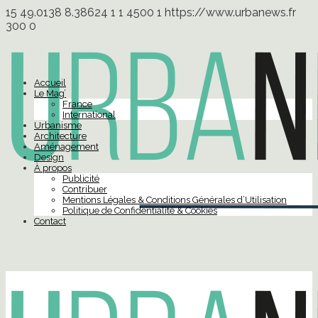
15
49.0138
8.38624
1
1
4500
1
https://www.urbanews.fr
300
0
Accueil
Le Mag’
France
International
Urbanisme
Architecture
Aménagement
Design
À propos
Publicité
Contribuer
Mentions Légales & Conditions Générales d’Utilisation
Politique de Confidentialité & Cookies
Contact