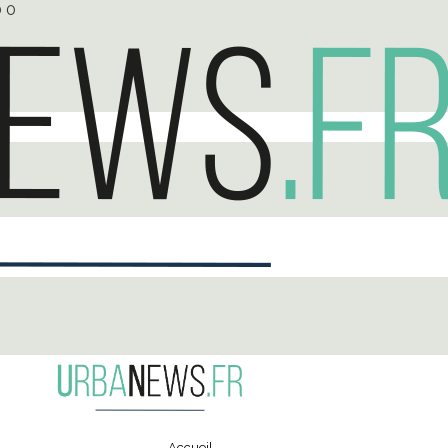
0
0
Accueil