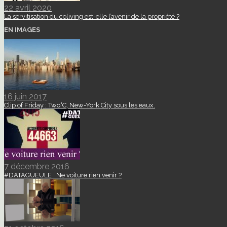
22 avril 2020
La servitisation du coliving est-elle l’avenir de la propriété ?
EN IMAGES
16 juin 2017
Clip of Friday : Two°C, New-York City sous les eaux.
7 décembre 2016
#DATAGUEULE : Ne voiture rien venir ?