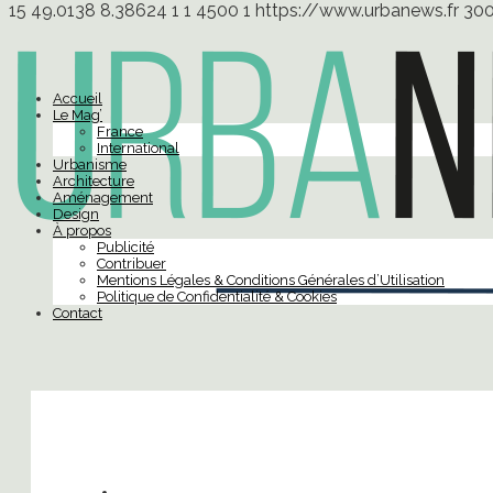
15
49.0138
8.38624
1
1
4500
1
https://www.urbanews.fr
30
Accueil
Le Mag’
France
International
Urbanisme
Architecture
Aménagement
Design
À propos
Publicité
Contribuer
Mentions Légales & Conditions Générales d’Utilisation
Politique de Confidentialité & Cookies
Contact