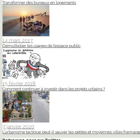
Transformer des bureaux en logements
14 mars 2017
Démultiplier les usages de l’espace public
15 février 2018
Comment continuer à investir dans les projets urbains ?
7 janvier 2020
L’urbanisme tactique peut-il sauver les petites et moyennes villes française