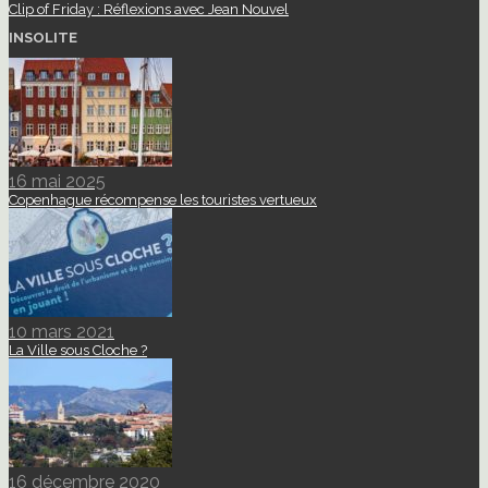
Clip of Friday : Réflexions avec Jean Nouvel
INSOLITE
16 mai 2025
Copenhague récompense les touristes vertueux
10 mars 2021
La Ville sous Cloche ?
16 décembre 2020