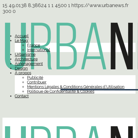
15
49.0138
8.38624
1
1
4500
1
https://www.urbanews.fr
300
0
Accueil
Le Mag’
France
International
Urbanisme
Architecture
Aménagement
Design
À propos
Publicité
Contribuer
Mentions Légales & Conditions Générales d’Utilisation
Politique de Confidentialité & Cookies
Contact