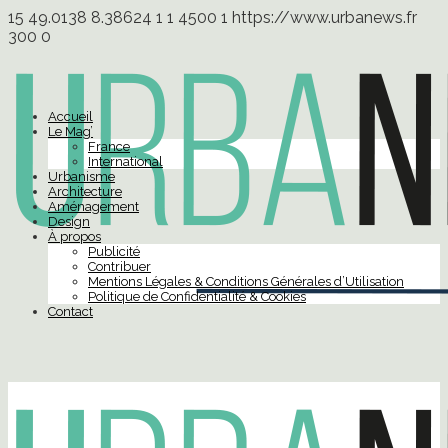
15
49.0138
8.38624
1
1
4500
1
https://www.urbanews.fr
300
0
Accueil
Le Mag’
France
International
Urbanisme
Architecture
Aménagement
Design
À propos
Publicité
Contribuer
Mentions Légales & Conditions Générales d’Utilisation
Politique de Confidentialité & Cookies
Contact