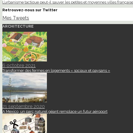
L’urbanisme tactique peut-il sauver les petites et moyennes villes française
Retrouvez-nous sur Twitter
Mes Tweets
ARCHITECTURE
6 octobre 2021
Transformer des fermes en logements « sociaux et paysans »
21 septembre 2020
A Mexico, un parc naturel géant remplace un futur aéroport