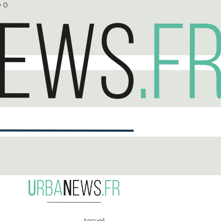
0
0
Accueil