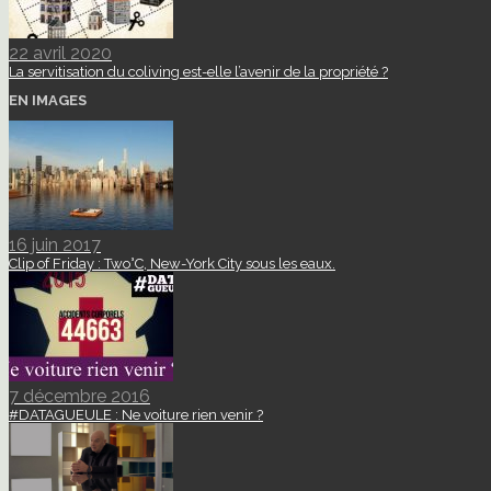
22 avril 2020
La servitisation du coliving est-elle l’avenir de la propriété ?
EN IMAGES
16 juin 2017
Clip of Friday : Two°C, New-York City sous les eaux.
7 décembre 2016
#DATAGUEULE : Ne voiture rien venir ?