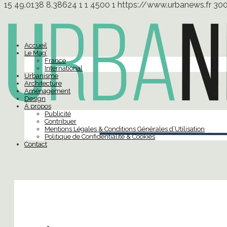
15
49.0138
8.38624
1
1
4500
1
https://www.urbanews.fr
30
Accueil
Le Mag’
France
International
Urbanisme
Architecture
Aménagement
Design
À propos
Publicité
Contribuer
Mentions Légales & Conditions Générales d’Utilisation
Politique de Confidentialité & Cookies
Contact