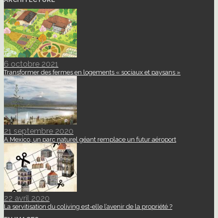
6 octobre 2021
Transformer des fermes en logements « sociaux et paysans »
21 septembre 2020
A Mexico, un parc naturel géant remplace un futur aéroport
22 avril 2020
La servitisation du coliving est-elle l’avenir de la propriété ?