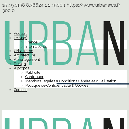
15
49.0138
8.38624
1
1
4500
1
https://www.urbanews.fr
300
0
Accueil
Le Mag’
France
International
Urbanisme
Architecture
Aménagement
Design
À propos
Publicité
Contribuer
Mentions Légales & Conditions Générales d’Utilisation
Politique de Confidentialité & Cookies
Contact