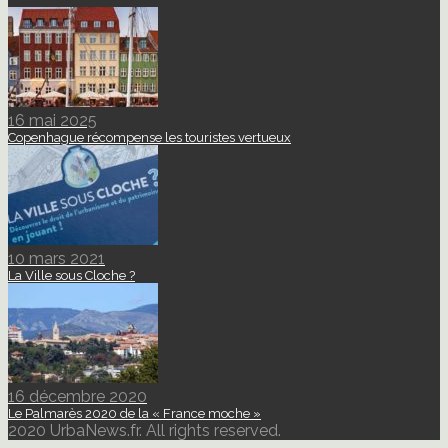
16 mai 2025
Copenhague récompense les touristes vertueux
10 mars 2021
La Ville sous Cloche ?
16 décembre 2020
Le Palmarès 2020 de la « France moche »
2020 UrbaNews.fr. All rights reserved.