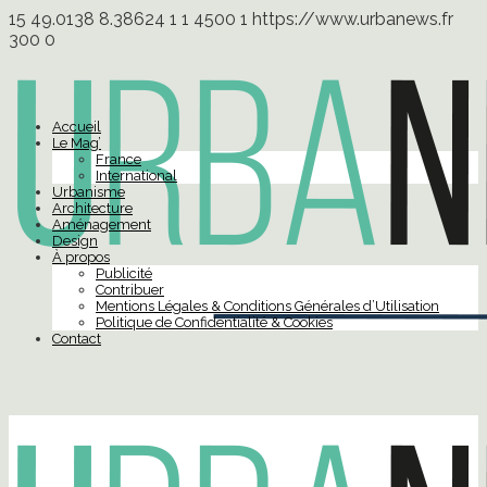
15
49.0138
8.38624
1
1
4500
1
https://www.urbanews.fr
300
0
Accueil
Le Mag’
France
International
Urbanisme
Architecture
Aménagement
Design
À propos
Publicité
Contribuer
Mentions Légales & Conditions Générales d’Utilisation
Politique de Confidentialité & Cookies
Contact