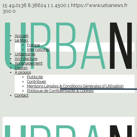
15
49.0138
8.38624
1
1
4500
1
https://www.urbanews.fr
300
0
Accueil
Le Mag’
France
International
Urbanisme
Architecture
Aménagement
Design
À propos
Publicité
Contribuer
Mentions Légales & Conditions Générales d’Utilisation
Politique de Confidentialité & Cookies
Contact