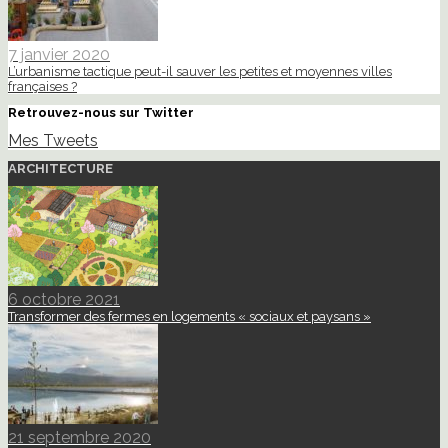
7 janvier 2020
L’urbanisme tactique peut-il sauver les petites et moyennes villes
françaises ?
Retrouvez-nous sur Twitter
Mes Tweets
ARCHITECTURE
6 octobre 2021
Transformer des fermes en logements « sociaux et paysans »
21 septembre 2020