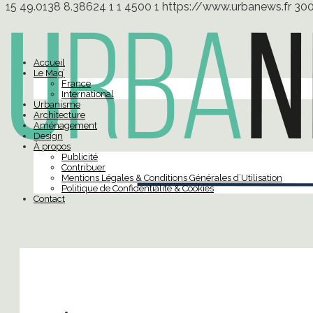
15
49.0138
8.38624
1
1
4500
1
https://www.urbanews.fr
30
Accueil
Le Mag’
France
International
Urbanisme
Architecture
Aménagement
Design
À propos
Publicité
Contribuer
Mentions Légales & Conditions Générales d’Utilisation
Politique de Confidentialité & Cookies
Contact