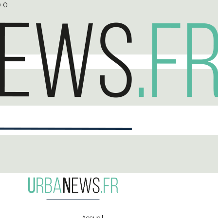
0
0
Accueil