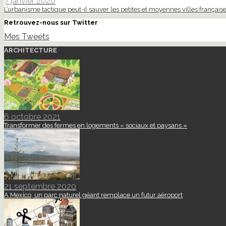
7 janvier 2020
L’urbanisme tactique peut-il sauver les petites et moyennes villes française
Retrouvez-nous sur Twitter
Mes Tweets
ARCHITECTURE
6 octobre 2021
Transformer des fermes en logements « sociaux et paysans »
21 septembre 2020
A Mexico, un parc naturel géant remplace un futur aéroport