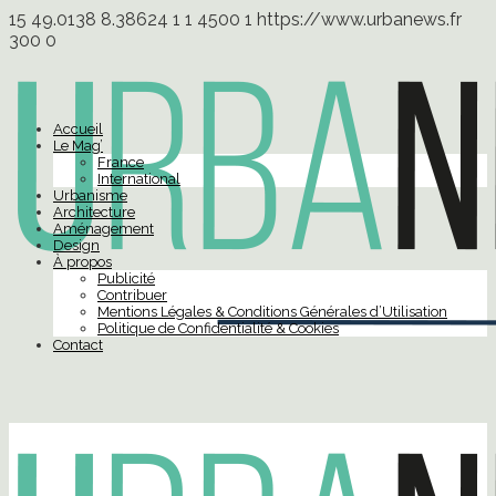
15
49.0138
8.38624
1
1
4500
1
https://www.urbanews.fr
300
0
Accueil
Le Mag’
France
International
Urbanisme
Architecture
Aménagement
Design
À propos
Publicité
Contribuer
Mentions Légales & Conditions Générales d’Utilisation
Politique de Confidentialité & Cookies
Contact