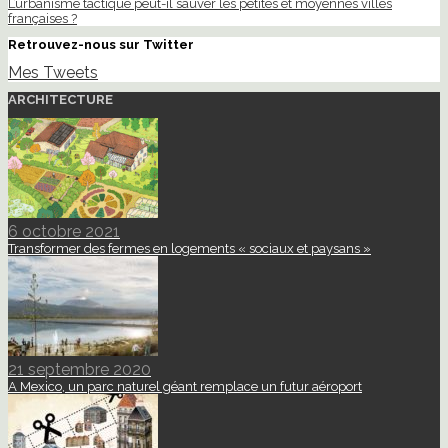
L’urbanisme tactique peut-il sauver les petites et moyennes villes
françaises ?
Retrouvez-nous sur Twitter
Mes Tweets
ARCHITECTURE
6 octobre 2021
Transformer des fermes en logements « sociaux et paysans »
21 septembre 2020
A Mexico, un parc naturel géant remplace un futur aéroport