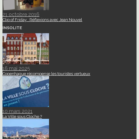
21 octobre 2016
Clip of Friday : Réflexions avec Jean Nouvel
INSOLITE
16 mai 2025
Copenhague récompense les touristes vertueux
10 mars 2021
La Ville sous Cloche ?