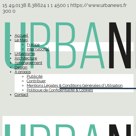
15
49.0138
8.38624
1
1
4500
1
https://www.urbanews.fr
300
0
Accueil
Le Mag’
France
International
Urbanisme
Architecture
Aménagement
Design
À propos
Publicité
Contribuer
Mentions Légales & Conditions Générales d’Utilisation
Politique de Confidentialité & Cookies
Contact