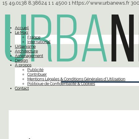
15
49.0138
8.38624
1
1
4500
1
https://www.urbanews.fr
30
Accueil
Le Mag’
France
International
Urbanisme
Architecture
Aménagement
Design
À propos
Publicité
Contribuer
Mentions Légales & Conditions Générales d’Utilisation
Politique de Confidentialité & Cookies
Contact