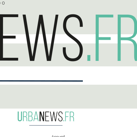
0
0
Accueil