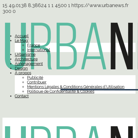
15
49.0138
8.38624
1
1
4500
1
https://www.urbanews.fr
300
0
Accueil
Le Mag’
France
International
Urbanisme
Architecture
Aménagement
Design
À propos
Publicité
Contribuer
Mentions Légales & Conditions Générales d’Utilisation
Politique de Confidentialité & Cookies
Contact