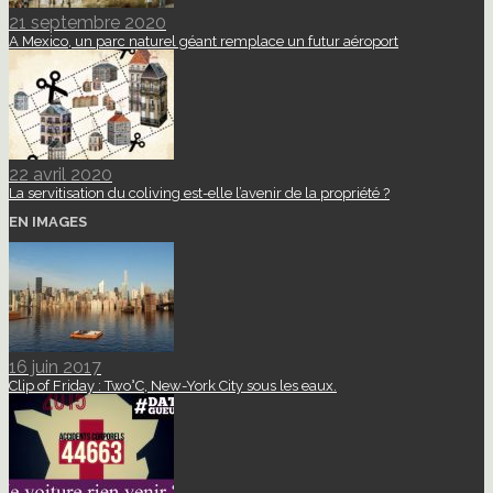
21 septembre 2020
A Mexico, un parc naturel géant remplace un futur aéroport
22 avril 2020
La servitisation du coliving est-elle l’avenir de la propriété ?
EN IMAGES
16 juin 2017
Clip of Friday : Two°C, New-York City sous les eaux.