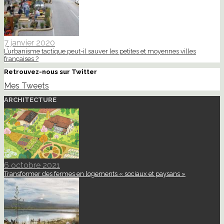
7 janvier 2020
L’urbanisme tactique peut-il sauver les petites et moyennes villes
françaises ?
Retrouvez-nous sur Twitter
Mes Tweets
ARCHITECTURE
6 octobre 2021
Transformer des fermes en logements « sociaux et paysans »