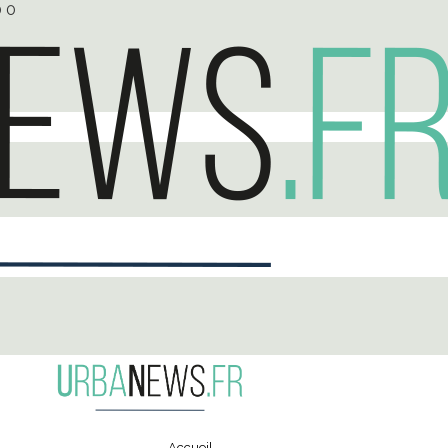
0
0
Accueil