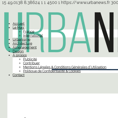
15
49.0138
8.38624
1
1
4500
1
https://www.urbanews.fr
30
Accueil
Le Mag’
France
International
Urbanisme
Architecture
Aménagement
Design
À propos
Publicité
Contribuer
Mentions Légales & Conditions Générales d’Utilisation
Politique de Confidentialité & Cookies
Contact