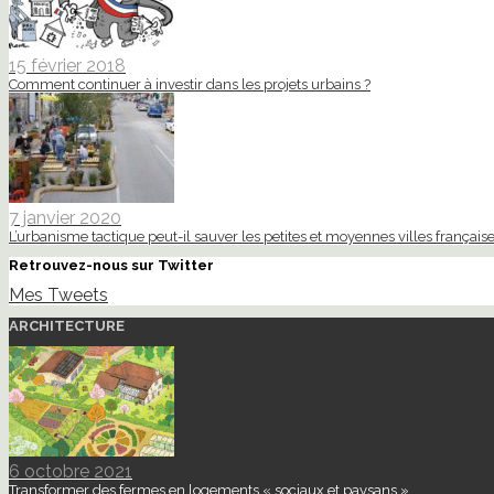
15 février 2018
Comment continuer à investir dans les projets urbains ?
7 janvier 2020
L’urbanisme tactique peut-il sauver les petites et moyennes villes française
Retrouvez-nous sur Twitter
Mes Tweets
ARCHITECTURE
6 octobre 2021
Transformer des fermes en logements « sociaux et paysans »