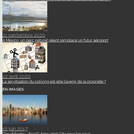
21 septembre 2020
A Mexico, un parc naturel géant remplace un futur aéroport
22 avril 2020
La servitisation du coliving est-elle l’avenir de la propriété ?
EN IMAGES
16 juin 2017
Clip of Friday : Two°C, New-York City sous les eaux.