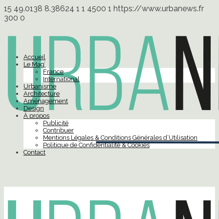
15
49.0138
8.38624
1
1
4500
1
https://www.urbanews.fr
300
0
Accueil
Le Mag’
France
International
Urbanisme
Architecture
Aménagement
Design
À propos
Publicité
Contribuer
Mentions Légales & Conditions Générales d’Utilisation
Politique de Confidentialité & Cookies
Contact