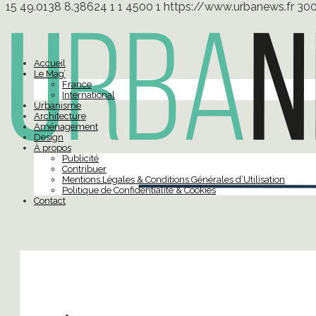
15
49.0138
8.38624
1
1
4500
1
https://www.urbanews.fr
30
Accueil
Le Mag’
France
International
Urbanisme
Architecture
Aménagement
Design
À propos
Publicité
Contribuer
Mentions Légales & Conditions Générales d’Utilisation
Politique de Confidentialité & Cookies
Contact