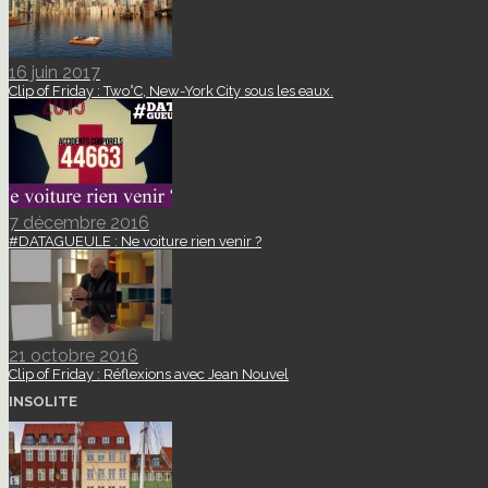
16 juin 2017
Clip of Friday : Two°C, New-York City sous les eaux.
7 décembre 2016
#DATAGUEULE : Ne voiture rien venir ?
21 octobre 2016
Clip of Friday : Réflexions avec Jean Nouvel
INSOLITE