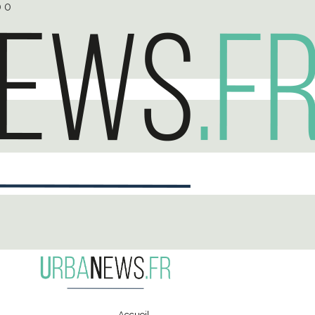
0
0
Accueil