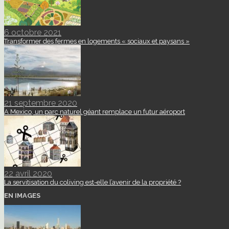
6 octobre 2021
Transformer des fermes en logements « sociaux et paysans »
21 septembre 2020
A Mexico, un parc naturel géant remplace un futur aéroport
22 avril 2020
La servitisation du coliving est-elle l’avenir de la propriété ?
EN IMAGES