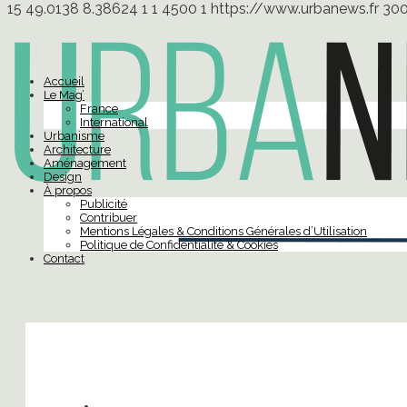
15
49.0138
8.38624
1
1
4500
1
https://www.urbanews.fr
30
Accueil
Le Mag’
France
International
Urbanisme
Architecture
Aménagement
Design
À propos
Publicité
Contribuer
Mentions Légales & Conditions Générales d’Utilisation
Politique de Confidentialité & Cookies
Contact