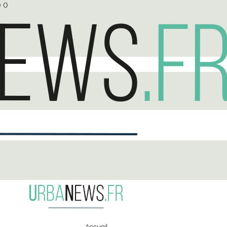
0
0
Accueil