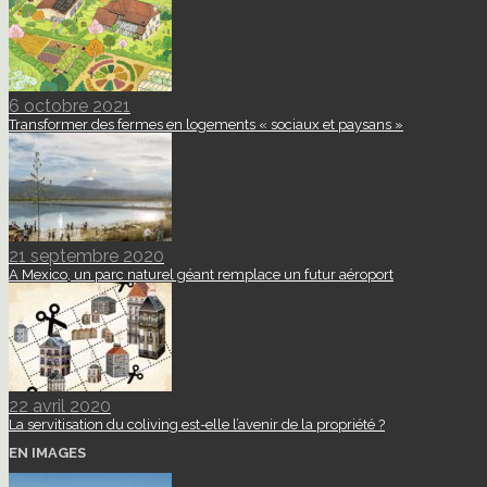
6 octobre 2021
Transformer des fermes en logements « sociaux et paysans »
21 septembre 2020
A Mexico, un parc naturel géant remplace un futur aéroport
22 avril 2020
La servitisation du coliving est-elle l’avenir de la propriété ?
EN IMAGES