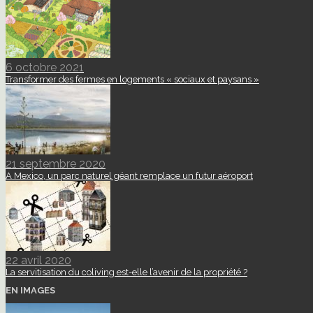
6 octobre 2021
Transformer des fermes en logements « sociaux et paysans »
21 septembre 2020
A Mexico, un parc naturel géant remplace un futur aéroport
22 avril 2020
La servitisation du coliving est-elle l’avenir de la propriété ?
EN IMAGES