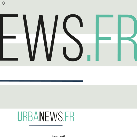
0
0
Accueil