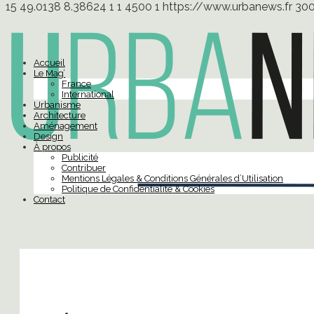
15
49.0138
8.38624
1
1
4500
1
https://www.urbanews.fr
30
Accueil
Le Mag’
France
International
Urbanisme
Architecture
Aménagement
Design
À propos
Publicité
Contribuer
Mentions Légales & Conditions Générales d’Utilisation
Politique de Confidentialité & Cookies
Contact