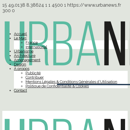
15
49.0138
8.38624
1
1
4500
1
https://www.urbanews.fr
300
0
Accueil
Le Mag’
France
International
Urbanisme
Architecture
Aménagement
Design
À propos
Publicité
Contribuer
Mentions Légales & Conditions Générales d’Utilisation
Politique de Confidentialité & Cookies
Contact