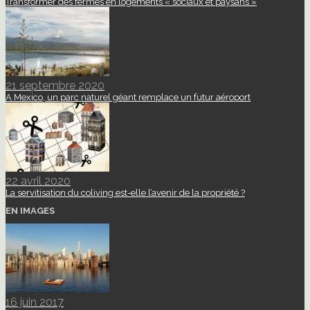
Transformer des fermes en logements « sociaux et paysans »
21 septembre 2020
A Mexico, un parc naturel géant remplace un futur aéroport
22 avril 2020
La servitisation du coliving est-elle l’avenir de la propriété ?
EN IMAGES
16 juin 2017