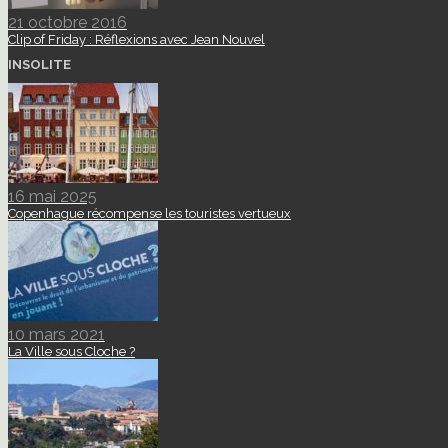
21 octobre 2016
Clip of Friday : Réflexions avec Jean Nouvel
INSOLITE
16 mai 2025
Copenhague récompense les touristes vertueux
10 mars 2021
La Ville sous Cloche ?