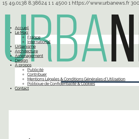
15
49.0138
8.38624
1
1
4500
1
https://www.urbanews.fr
30
Accueil
Le Mag’
France
International
Urbanisme
Architecture
Aménagement
Design
À propos
Publicité
Contribuer
Mentions Légales & Conditions Générales d’Utilisation
Politique de Confidentialité & Cookies
Contact