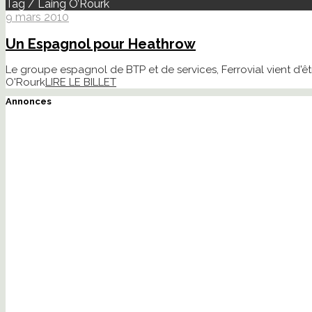
Tag / Laing O’Rourk
9 mars 2010
Un Espagnol pour Heathrow
Le groupe espagnol de BTP et de services, Ferrovial vient d'êt
O'Rourk
LIRE LE BILLET
Annonces