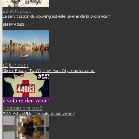
22 avril 2020
La servitisation du coliving est-elle l’avenir de la propriété ?
EN IMAGES
16 juin 2017
Clip of Friday : Two°C, New-York City sous les eaux.
7 décembre 2016
#DATAGUEULE : Ne voiture rien venir ?