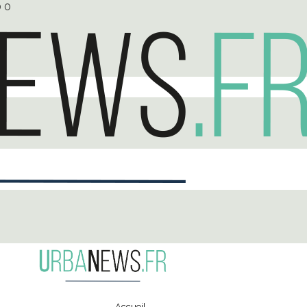
0
0
Accueil