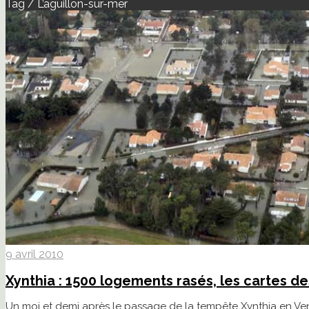
Tag / L’aguillon-sur-mer
9 avril 2010
Xynthia : 1500 logements rasés, les cartes 
Un moi et demi après le passage de la tempête Xynthia en Vend