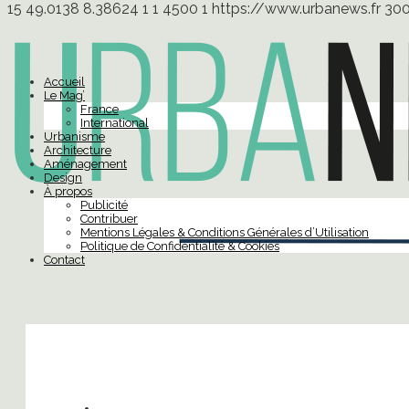
15
49.0138
8.38624
1
1
4500
1
https://www.urbanews.fr
30
Accueil
Le Mag’
France
International
Urbanisme
Architecture
Aménagement
Design
À propos
Publicité
Contribuer
Mentions Légales & Conditions Générales d’Utilisation
Politique de Confidentialité & Cookies
Contact