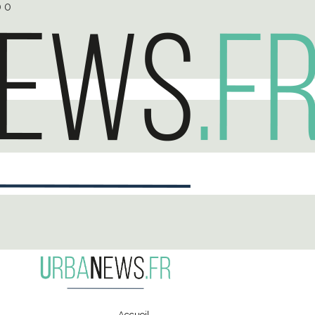
0
0
Accueil