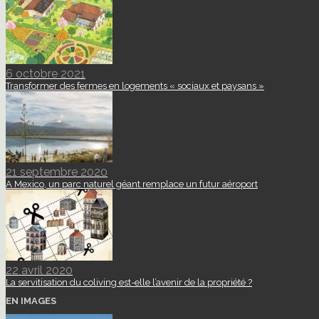
6 octobre 2021
Transformer des fermes en logements « sociaux et paysans »
21 septembre 2020
A Mexico, un parc naturel géant remplace un futur aéroport
22 avril 2020
La servitisation du coliving est-elle l’avenir de la propriété ?
EN IMAGES