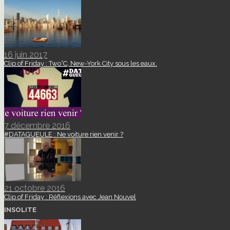
16 juin 2017
Clip of Friday : Two°C, New-York City sous les eaux.
7 décembre 2016
#DATAGUEULE : Ne voiture rien venir ?
21 octobre 2016
Clip of Friday : Réflexions avec Jean Nouvel
INSOLITE