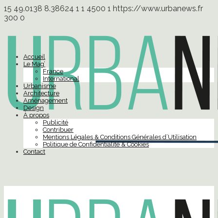
15
49.0138
8.38624
1
1
4500
1
https://www.urbanews.fr
300
0
Accueil
Le Mag’
France
International
Urbanisme
Architecture
Aménagement
Design
À propos
Publicité
Contribuer
Mentions Légales & Conditions Générales d’Utilisation
Politique de Confidentialité & Cookies
Contact