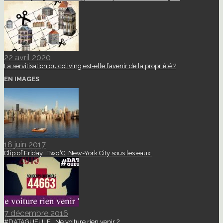
22 avril 2020
La servitisation du coliving est-elle l’avenir de la propriété ?
EN IMAGES
16 juin 2017
Clip of Friday : Two°C, New-York City sous les eaux.
7 décembre 2016
#DATAGUEULE : Ne voiture rien venir ?