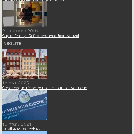
21 octobre 2016
Clip of Friday : Réflexions avec Jean Nouvel
INSOLITE
16 mai 2025
Copenhague récompense les touristes vertueux
10 mars 2021
La Ville sous Cloche ?