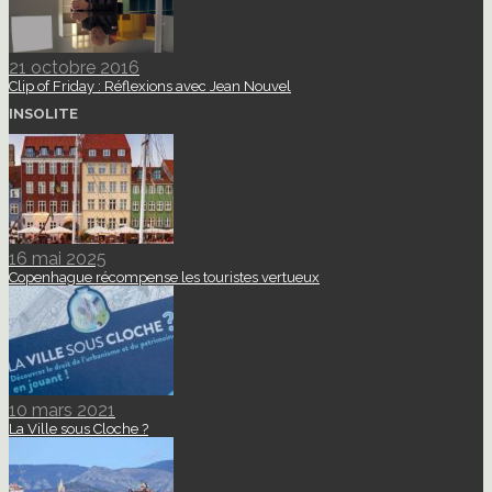
21 octobre 2016
Clip of Friday : Réflexions avec Jean Nouvel
INSOLITE
16 mai 2025
Copenhague récompense les touristes vertueux
10 mars 2021
La Ville sous Cloche ?