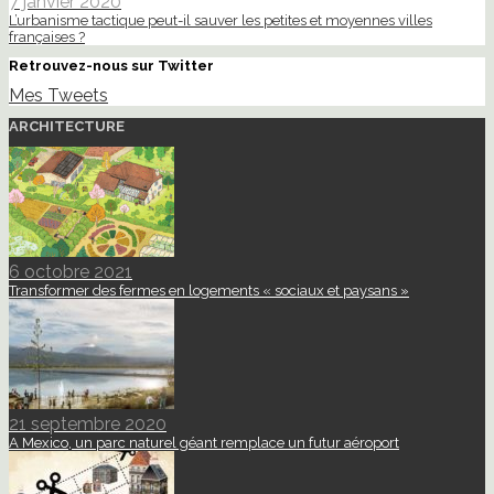
7 janvier 2020
L’urbanisme tactique peut-il sauver les petites et moyennes villes
françaises ?
Retrouvez-nous sur Twitter
Mes Tweets
ARCHITECTURE
6 octobre 2021
Transformer des fermes en logements « sociaux et paysans »
21 septembre 2020
A Mexico, un parc naturel géant remplace un futur aéroport