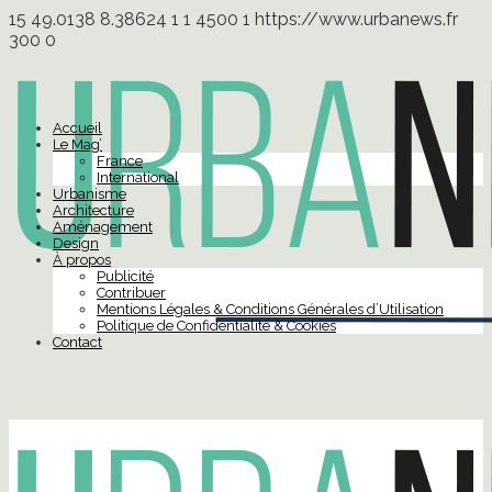
15
49.0138
8.38624
1
1
4500
1
https://www.urbanews.fr
300
0
Accueil
Le Mag’
France
International
Urbanisme
Architecture
Aménagement
Design
À propos
Publicité
Contribuer
Mentions Légales & Conditions Générales d’Utilisation
Politique de Confidentialité & Cookies
Contact