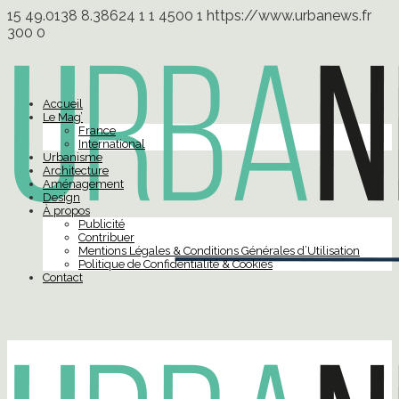
15
49.0138
8.38624
1
1
4500
1
https://www.urbanews.fr
300
0
Accueil
Le Mag’
France
International
Urbanisme
Architecture
Aménagement
Design
À propos
Publicité
Contribuer
Mentions Légales & Conditions Générales d’Utilisation
Politique de Confidentialité & Cookies
Contact