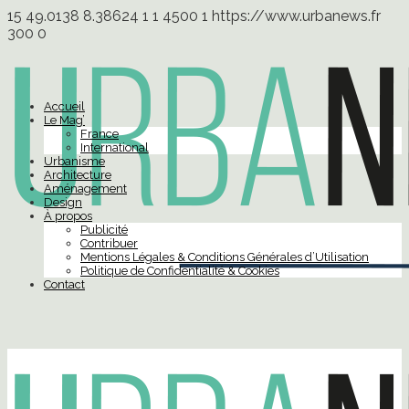
15
49.0138
8.38624
1
1
4500
1
https://www.urbanews.fr
300
0
Accueil
Le Mag’
France
International
Urbanisme
Architecture
Aménagement
Design
À propos
Publicité
Contribuer
Mentions Légales & Conditions Générales d’Utilisation
Politique de Confidentialité & Cookies
Contact