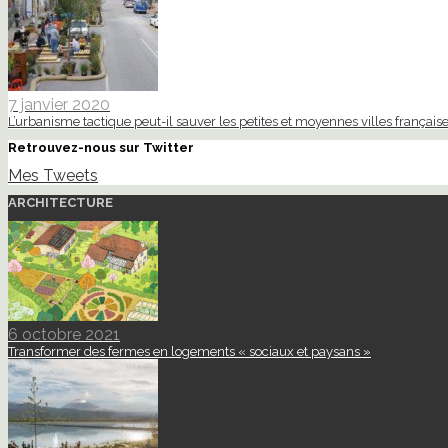
7 janvier 2020
L’urbanisme tactique peut-il sauver les petites et moyennes villes française
Retrouvez-nous sur Twitter
Mes Tweets
ARCHITECTURE
6 octobre 2021
Transformer des fermes en logements « sociaux et paysans »