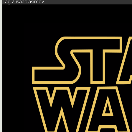
Tag / isaac asimov