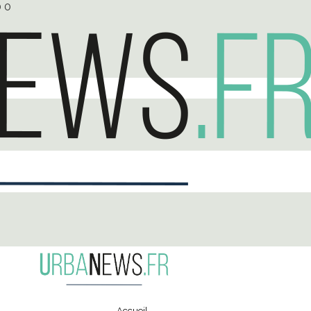
0
0
Accueil