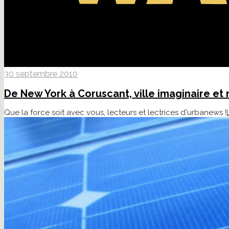
30 septembre 2010
De New York à Coruscant, ville imaginaire et 
Que la force soit avec vous, lecteurs et lectrices d'urbanews !