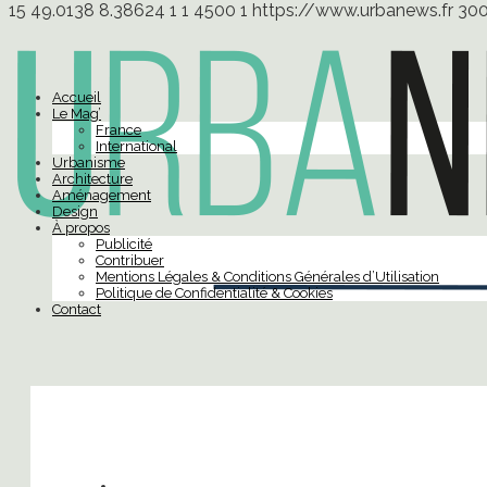
15
49.0138
8.38624
1
1
4500
1
https://www.urbanews.fr
30
Accueil
Le Mag’
France
International
Urbanisme
Architecture
Aménagement
Design
À propos
Publicité
Contribuer
Mentions Légales & Conditions Générales d’Utilisation
Politique de Confidentialité & Cookies
Contact