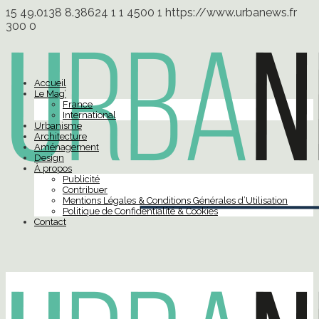
15
49.0138
8.38624
1
1
4500
1
https://www.urbanews.fr
300
0
Accueil
Le Mag’
France
International
Urbanisme
Architecture
Aménagement
Design
À propos
Publicité
Contribuer
Mentions Légales & Conditions Générales d’Utilisation
Politique de Confidentialité & Cookies
Contact