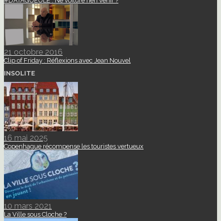
#DATAGUEULE : Ne voiture rien venir ?
21 octobre 2016
Clip of Friday : Réflexions avec Jean Nouvel
INSOLITE
16 mai 2025
Copenhague récompense les touristes vertueux
10 mars 2021
La Ville sous Cloche ?