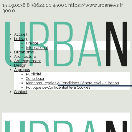
15
49.0138
8.38624
1
1
4500
1
https://www.urbanews.fr
300
0
Accueil
Le Mag’
France
International
Urbanisme
Architecture
Aménagement
Design
À propos
Publicité
Contribuer
Mentions Légales & Conditions Générales d’Utilisation
Politique de Confidentialité & Cookies
Contact