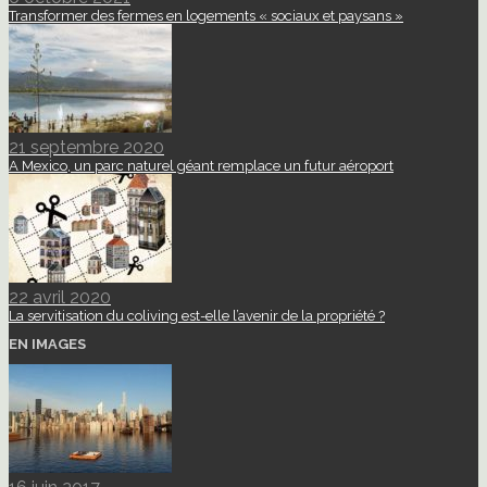
Transformer des fermes en logements « sociaux et paysans »
21 septembre 2020
A Mexico, un parc naturel géant remplace un futur aéroport
22 avril 2020
La servitisation du coliving est-elle l’avenir de la propriété ?
EN IMAGES