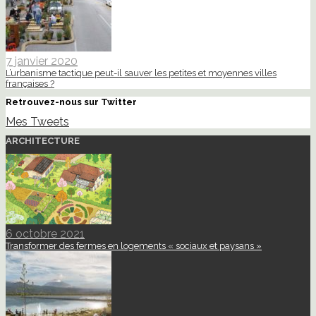
7 janvier 2020
L’urbanisme tactique peut-il sauver les petites et moyennes villes
françaises ?
Retrouvez-nous sur Twitter
Mes Tweets
ARCHITECTURE
6 octobre 2021
Transformer des fermes en logements « sociaux et paysans »