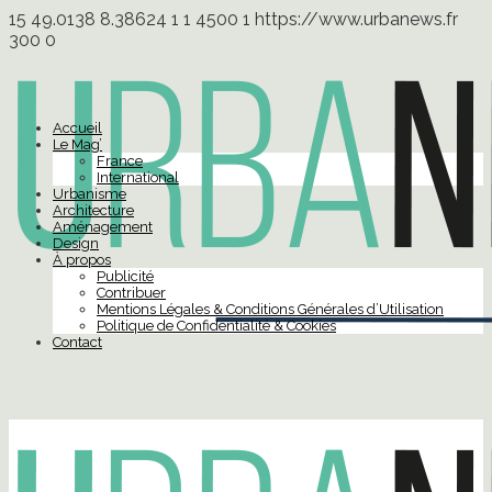
15
49.0138
8.38624
1
1
4500
1
https://www.urbanews.fr
300
0
Accueil
Le Mag’
France
International
Urbanisme
Architecture
Aménagement
Design
À propos
Publicité
Contribuer
Mentions Légales & Conditions Générales d’Utilisation
Politique de Confidentialité & Cookies
Contact