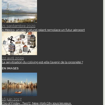
21 septembre 2020
A Mexico, un parc naturel géant remplace un futur aéroport
22 avril 2020
La servitisation du coliving est-elle l’avenir de la propriété ?
EN IMAGES
16 juin 2017
Clip of Friday : Two°C, New-York City sous les eaux.