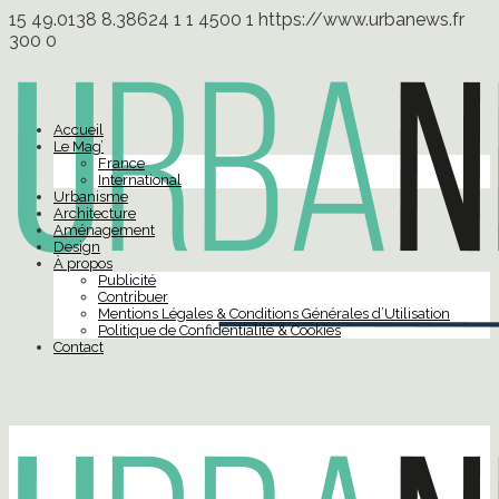
15
49.0138
8.38624
1
1
4500
1
https://www.urbanews.fr
300
0
Accueil
Le Mag’
France
International
Urbanisme
Architecture
Aménagement
Design
À propos
Publicité
Contribuer
Mentions Légales & Conditions Générales d’Utilisation
Politique de Confidentialité & Cookies
Contact