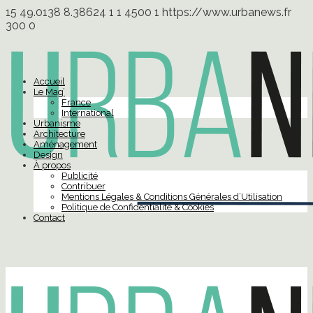
15
49.0138
8.38624
1
1
4500
1
https://www.urbanews.fr
300
0
Accueil
Le Mag’
France
International
Urbanisme
Architecture
Aménagement
Design
À propos
Publicité
Contribuer
Mentions Légales & Conditions Générales d’Utilisation
Politique de Confidentialité & Cookies
Contact