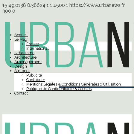
15
49.0138
8.38624
1
1
4500
1
https://www.urbanews.fr
300
0
Accueil
Le Mag’
France
International
Urbanisme
Architecture
Aménagement
Design
À propos
Publicité
Contribuer
Mentions Légales & Conditions Générales d’Utilisation
Politique de Confidentialité & Cookies
Contact