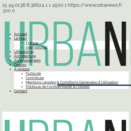
15
49.0138
8.38624
1
1
4500
1
https://www.urbanews.fr
300
0
Accueil
Le Mag’
France
International
Urbanisme
Architecture
Aménagement
Design
À propos
Publicité
Contribuer
Mentions Légales & Conditions Générales d’Utilisation
Politique de Confidentialité & Cookies
Contact