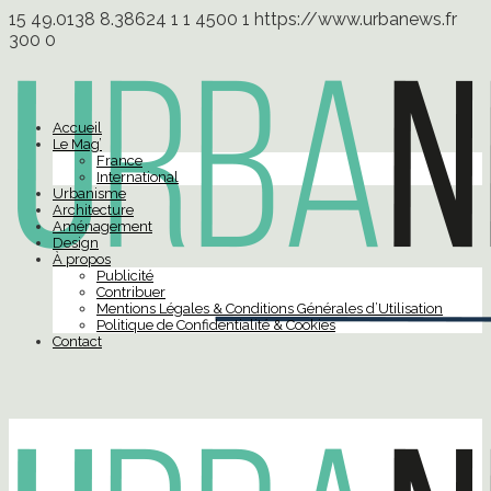
15
49.0138
8.38624
1
1
4500
1
https://www.urbanews.fr
300
0
Accueil
Le Mag’
France
International
Urbanisme
Architecture
Aménagement
Design
À propos
Publicité
Contribuer
Mentions Légales & Conditions Générales d’Utilisation
Politique de Confidentialité & Cookies
Contact