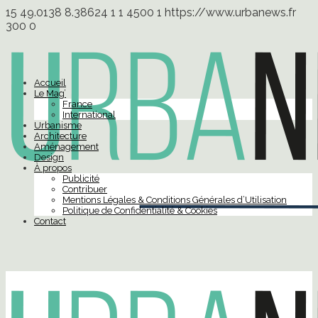
15
49.0138
8.38624
1
1
4500
1
https://www.urbanews.fr
300
0
Accueil
Le Mag’
France
International
Urbanisme
Architecture
Aménagement
Design
À propos
Publicité
Contribuer
Mentions Légales & Conditions Générales d’Utilisation
Politique de Confidentialité & Cookies
Contact