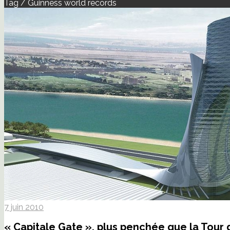
Tag / Guinness world records
7 juin 2010
« Capitale Gate », plus penchée que la Tour d