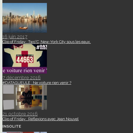
16 juin 2017
Clip of Friday : Two°C, New-York City sous les eaux.
7 décembre 2016
#DATAGUEULE : Ne voiture rien venir ?
21 octobre 2016
Clip of Friday : Réflexions avec Jean Nouvel
INSOLITE