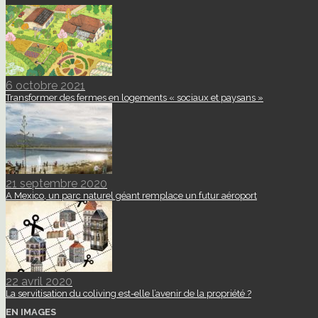
6 octobre 2021
Transformer des fermes en logements « sociaux et paysans »
21 septembre 2020
A Mexico, un parc naturel géant remplace un futur aéroport
22 avril 2020
La servitisation du coliving est-elle l’avenir de la propriété ?
EN IMAGES