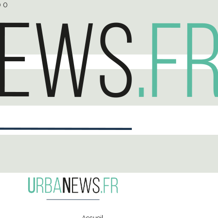
0
0
Accueil