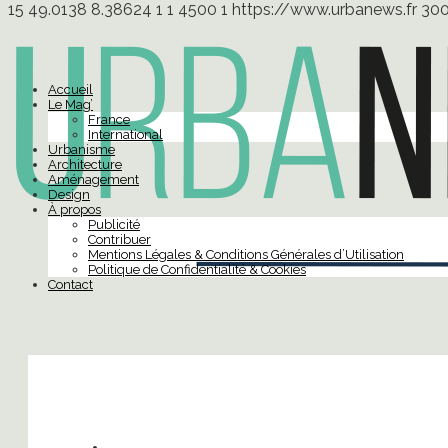
15
49.0138
8.38624
1
1
4500
1
https://www.urbanews.fr
30
Accueil
Le Mag’
France
International
Urbanisme
Architecture
Aménagement
Design
À propos
Publicité
Contribuer
Mentions Légales & Conditions Générales d’Utilisation
Politique de Confidentialité & Cookies
Contact