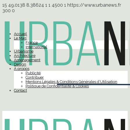
15
49.0138
8.38624
1
1
4500
1
https://www.urbanews.fr
300
0
Accueil
Le Mag’
France
International
Urbanisme
Architecture
Aménagement
Design
À propos
Publicité
Contribuer
Mentions Légales & Conditions Générales d’Utilisation
Politique de Confidentialité & Cookies
Contact