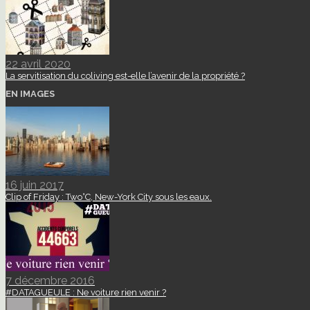
22 avril 2020
La servitisation du coliving est-elle l’avenir de la propriété ?
EN IMAGES
16 juin 2017
Clip of Friday : Two°C, New-York City sous les eaux.
7 décembre 2016
#DATAGUEULE : Ne voiture rien venir ?