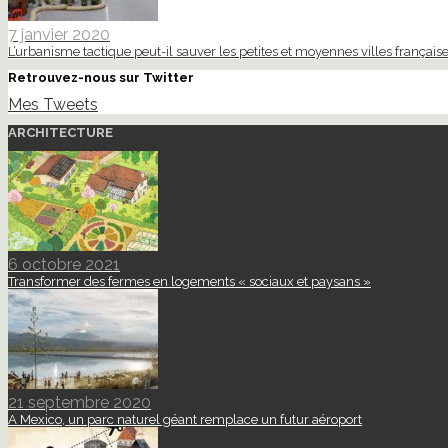
7 janvier 2020
L’urbanisme tactique peut-il sauver les petites et moyennes villes française
Retrouvez-nous sur Twitter
Mes Tweets
ARCHITECTURE
6 octobre 2021
Transformer des fermes en logements « sociaux et paysans »
21 septembre 2020
A Mexico, un parc naturel géant remplace un futur aéroport