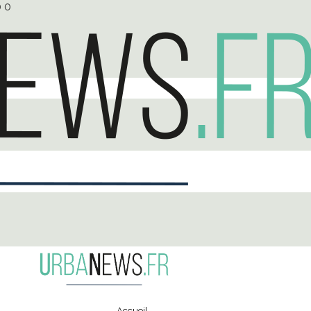
0
0
Accueil