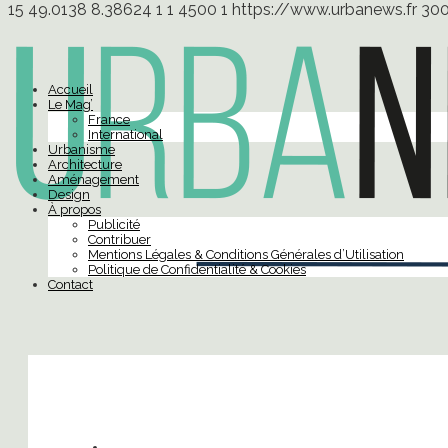
15
49.0138
8.38624
1
1
4500
1
https://www.urbanews.fr
30
Accueil
Le Mag’
France
International
Urbanisme
Architecture
Aménagement
Design
À propos
Publicité
Contribuer
Mentions Légales & Conditions Générales d’Utilisation
Politique de Confidentialité & Cookies
Contact